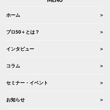
AI
アルバイト
カウンセラー
コンサルタント
ホーム
コーチング
シニア
プロ50＋とは？
スマホ
セカンドキャリア
セミナー
リスキリング
インタビュー
人生
人生の棚卸し
人生１００年
個人事業主
コラム
健康
地域密着
セミナー・イベント
学び
学習
定年後
成功事例
お知らせ
棚卸
生きがい