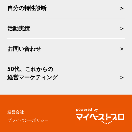
行政書士
講師
自分の特性診断
起業
起業事例
活動実績
起業相談
５０代
６０代
お問い合わせ
50代、これからの
検索
経営マーケティング
運営会社
プライバシーポリシー