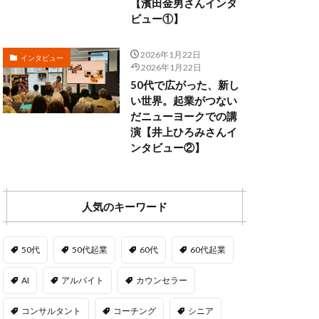
【濱田金男さんインタ
ビュー①】
2026年1月22日
インタビュー
2026年1月22日
50代で広がった、新し
い世界。起業がつない
だニューヨークでの講
演【井上ひろみさんイ
ンタビュー②】
人気のキーワード
50代
50代起業
60代
60代起業
AI
アルバイト
カウンセラー
コンサルタント
コーチング
シニア