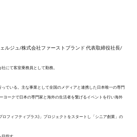
内 コンシェルジュ/株式会社ファーストブランド 代表取締役社長/
会社にて客室乗務員として勤務。
行っている。主な事業として全国のメディアと連携した日本唯一の専門
ューヨークで日本の専門家と海外の生活者を繋げるイベントを行い海外
＋(プロフィフティプラス)」プロジェクトをスタートし「シニア創業」の
を目指す。