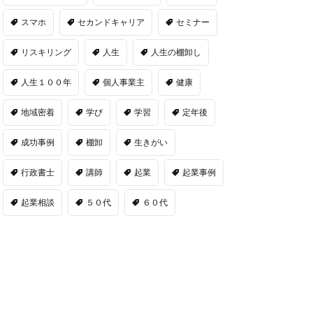
スマホ
セカンドキャリア
セミナー
リスキリング
人生
人生の棚卸し
人生１００年
個人事業主
健康
地域密着
学び
学習
定年後
成功事例
棚卸
生きがい
行政書士
講師
起業
起業事例
起業相談
５０代
６０代