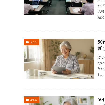
たり
人材
逆の
5
コラム
新
はじ
ない
学び
し、
5
コラム