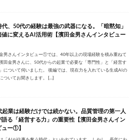
I時代、50代の経験は最強の武器になる。「暗黙知」
価値に変えるAI活用術【濱田金男さんインタビュー
】
金男さんインタビュー①では、40年以上の現場経験を積み重ねて
濱田金男さんに、50代からの起業で必要な「専門性」と「経営す
」について伺いました。 後編では、現在力を入れている生成AIの
についてお聞きします。 […]
0代起業は経験だけでは続かない。品質管理の第一人
が語る「経営する力」の重要性【濱田金男さんイン
ビュー①】
は「AIが仕事を奪う時代」といわれています。 しかし、長年にわ