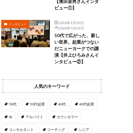
【濱田金男さんインタ
ビュー①】
2026年1月22日
インタビュー
2026年1月22日
50代で広がった、新し
い世界。起業がつない
だニューヨークでの講
演【井上ひろみさんイ
ンタビュー②】
人気のキーワード
50代
50代起業
60代
60代起業
AI
アルバイト
カウンセラー
コンサルタント
コーチング
シニア