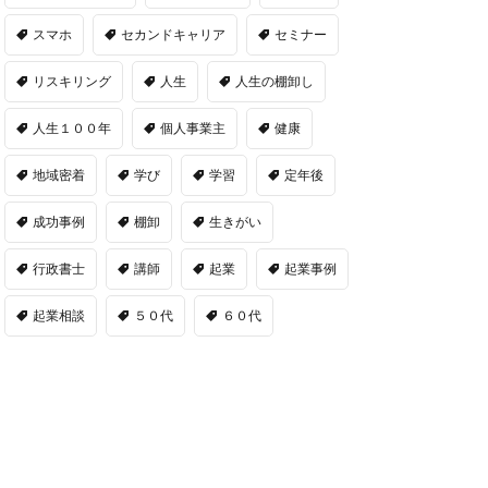
スマホ
セカンドキャリア
セミナー
リスキリング
人生
人生の棚卸し
人生１００年
個人事業主
健康
地域密着
学び
学習
定年後
成功事例
棚卸
生きがい
行政書士
講師
起業
起業事例
起業相談
５０代
６０代