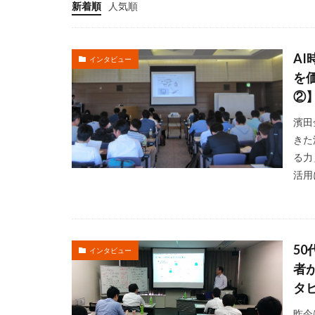
新着順
人気順
A
インタビュー
を
②
濱田
きた
る力
活用
5
インタビュー
者
タ
昨今