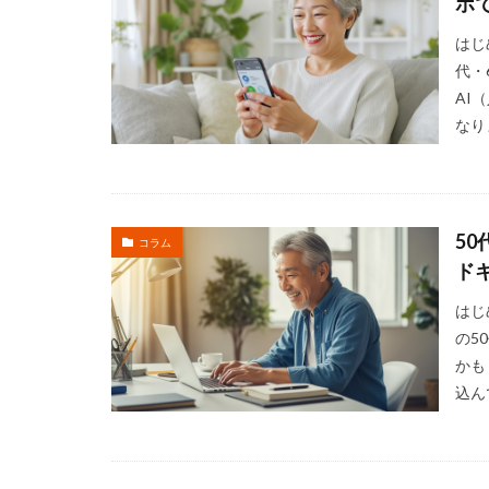
ホ
はじ
代・
AI
なり
5
コラム
ド
はじ
の5
かも
込ん