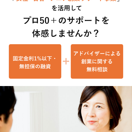
AI
アルバイト
カウンセラー
コンサルタント
コーチング
シニア
スマホ
セカンドキャリア
セミナー
リスキリング
人生
人生の棚卸し
人生１００年
個人事業主
健康
地域密着
学び
学習
定年後
成功事例
棚卸
生きがい