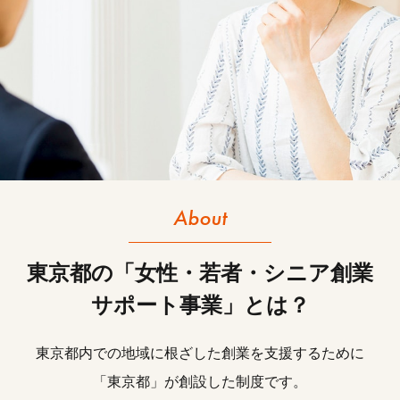
行政書士
講師
起業
起業事例
起業相談
５０代
６０代
検索
About
東京都の「女性・若者・シニア創業
サポート事業」とは？
東京都内での地域に根ざした創業を支援するために
「東京都」が創設した制度です。