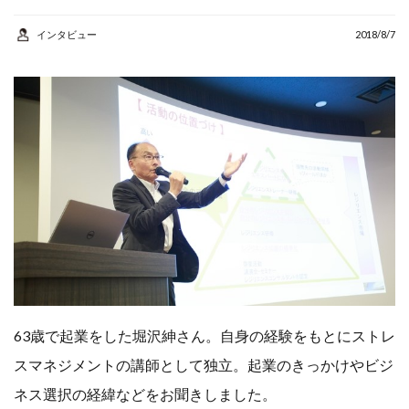
AI
アルバイト
インタビュー
2018/8/7
カウンセラー
コンサルタント
コーチング
シニア
スマホ
セカンドキャリア
セミナー
リスキリング
人生
人生の棚卸し
人生１００年
個人事業主
健康
地域密着
学び
学習
63歳で起業をした堀沢紳さん。自身の経験をもとにストレ
定年後
成功事例
スマネジメントの講師として独立。起業のきっかけやビジ
棚卸
生きがい
ネス選択の経緯などをお聞きしました。