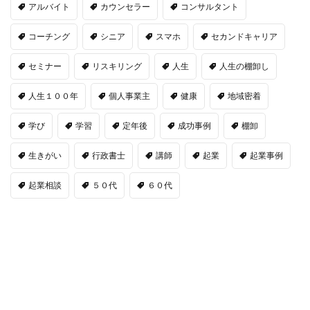
アルバイト
カウンセラー
コンサルタント
コーチング
シニア
スマホ
セカンドキャリア
セミナー
リスキリング
人生
人生の棚卸し
人生１００年
個人事業主
健康
地域密着
学び
学習
定年後
成功事例
棚卸
生きがい
行政書士
講師
起業
起業事例
起業相談
５０代
６０代