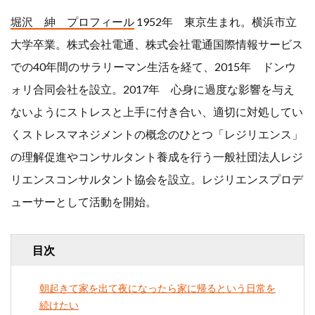
行政書士
講師
堀沢 紳 プロフィール
1952年 東京生まれ。横浜市立
大学卒業。株式会社電通、株式会社電通国際情報サービス
起業
起業事例
での40年間のサラリーマン生活を経て、2015年 ドンウ
起業相談
５０代
ォリ合同会社を設立。2017年 心身に過度な影響を与え
６０代
ないようにストレスと上手に付き合い、適切に対処してい
くストレスマネジメントの概念のひとつ「レジリエンス」
の理解促進やコンサルタント養成を行う一般社団法人レジ
検索
リエンスコンサルタント協会を設立。レジリエンスプロデ
ューサーとして活動を開始。
目次
朝起きて家を出て夜になったら家に帰るという日常を
続けたい