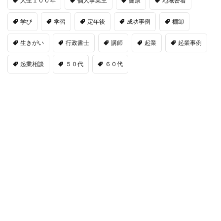
人生１００年
個人事業主
健康
地域密着
学び
学習
定年後
成功事例
棚卸
生きがい
行政書士
講師
起業
起業事例
起業相談
５０代
６０代