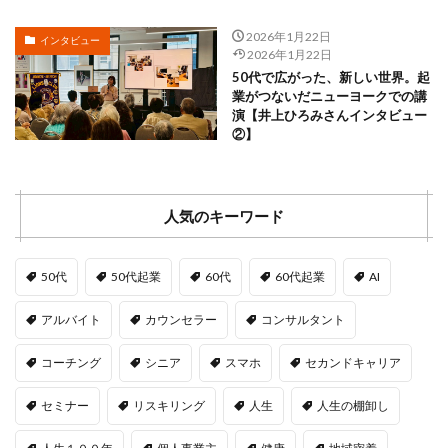
2026年1月22日
インタビュー
2026年1月22日
50代で広がった、新しい世界。起
業がつないだニューヨークでの講
演【井上ひろみさんインタビュー
②】
人気のキーワード
50代
50代起業
60代
60代起業
AI
アルバイト
カウンセラー
コンサルタント
コーチング
シニア
スマホ
セカンドキャリア
セミナー
リスキリング
人生
人生の棚卸し