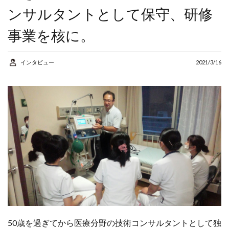
AI
アルバイト
ンサルタントとして保守、研修
カウンセラー
コンサルタント
事業を核に。
コーチング
シニア
インタビュー
2021/3/16
スマホ
セカンドキャリア
セミナー
リスキリング
人生
人生の棚卸し
人生１００年
個人事業主
健康
地域密着
学び
学習
定年後
成功事例
棚卸
生きがい
50歳を過ぎてから医療分野の技術コンサルタントとして独