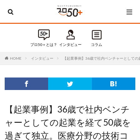
カテゴリー
すべてのカテゴリ
プロ50＋とは？
インタビュー
コラム
Default
インタビュー
【起業事例】36歳で社内ベンチャーとしての
HOME
お知らせ
インタビュー
コラム
セミナー・イベント
タグ
【起業事例】36歳で社内ベンチ
50代
50代起業
ャーとしての起業を経て50歳を
60代
60代起業
過ぎて独立。医療分野の技術コ