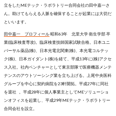
立をしたMEテック・ラボラトリー合同会社の田中嘉一さ
行政書士
講師
ん。助けてもらえる人脈を確保することが起業には大切だ
起業
起業事例
といいます。
起業相談
５０代
田中嘉一 プロフィール
昭和63年 北里大学 衛生学部 卒
６０代
業(臨床検査専攻)。臨床検査技師国家試験合格。日本ユニ
バーサル薬品(株)、日本光電北関東(株)、本光電コルテッ
ク(株)、日本ガイダント(株)を経て、平成13年に(株)アクセ
検索
ス入社。社内ベンチャーとして東京部隊で医療機器メンテ
ナンスのアウトソーシング業を立ち上げる。上尾中央医科
グループを中心に契約病院を23軒開拓。平成27年に同社
を退社 。平成28年に個人事業主としてMEソリューショ
ンオフィスを起業し、平成29年MEテック・ラボラトリー
合同会社を設立。