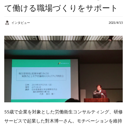
AI
アルバイト
て働ける職場づくりをサポート
カウンセラー
コンサルタント
インタビュー
2021/4/15
コーチング
シニア
スマホ
セカンドキャリア
セミナー
リスキリング
人生
人生の棚卸し
人生１００年
個人事業主
健康
地域密着
学び
学習
定年後
成功事例
55歳で企業を対象とした労働衛生コンサルティング、研修
サービスで起業した對木博一さん。モチベーションを維持
棚卸
生きがい