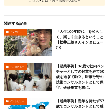
プロ50+とは？河本扶美子の想い»
関連する記事
「人生100年時代」を私らし
インタビュー
く、楽しく生きるということ
【松井正義さんインタビュー
①】
【起業事例】36歳で社内ベン
インタビュー
チャーとしての起業を経て50
歳を過ぎて独立。医療分野の
技術コンサルタントとして保
守、研修事業を核に。
【起業事例】定年を待たず57
インタビュー
歳でコンサルタントとして独