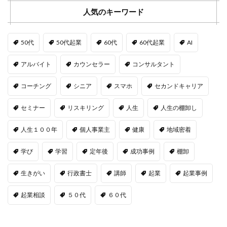
人気のキーワード
50代
50代起業
60代
60代起業
AI
アルバイト
カウンセラー
コンサルタント
コーチング
シニア
スマホ
セカンドキャリア
セミナー
リスキリング
人生
人生の棚卸し
人生１００年
個人事業主
健康
地域密着
学び
学習
定年後
成功事例
棚卸
生きがい
行政書士
講師
起業
起業事例
起業相談
５０代
６０代