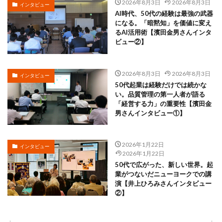
2026年8月3日
2026年8月3日
インタビュー
AI時代、50代の経験は最強の武器
になる。「暗黙知」を価値に変え
るAI活用術【濱田金男さんインタ
ビュー②】
2026年8月3日
2026年8月3日
インタビュー
50代起業は経験だけでは続かな
い。品質管理の第一人者が語る
「経営する力」の重要性【濱田金
男さんインタビュー①】
2026年1月22日
インタビュー
2026年1月22日
50代で広がった、新しい世界。起
業がつないだニューヨークでの講
演【井上ひろみさんインタビュー
②】