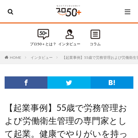
カテゴリー
すべてのカテゴリ
プロ50＋とは？
インタビュー
コラム
Default
インタビュー
【起業事例】55歳で労務管理および労働衛
HOME
お知らせ
インタビュー
コラム
セミナー・イベント
タグ
【起業事例】55歳で労務管理お
50代
50代起業
よび労働衛生管理の専門家とし
60代
60代起業
て起業。健康でやりがいを持っ