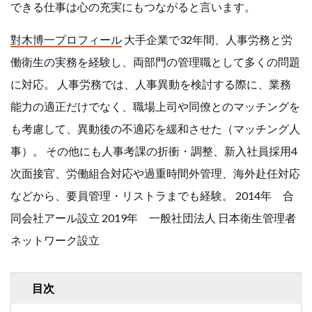
できる仕事は心の充実にもつながると言います。
行政書士
講師
對木博一プロフィール
大手企業で32年間、人事労務と労
起業
起業事例
働衛生の実務を経験し、両部門の管理職として多くの問題
起業相談
５０代
に対応。 人事労務では、人事異動を検討する際に、業務
６０代
能力の適正だけでなく、職場上司や同僚とのマッチングを
も考慮して、異動後の不適応を緩和させた（マッチング人
事）。 その他にも人事考課の折衝・調整、新入社員採用4
検索
次面接官、労働組合対応や過重時間外管理、海外赴任対応
などから、要員管理・リストラまでも経験。 2014年 合
同会社アール設立 2019年 一般社団法人 日本衛生管理者
ネットワーク設立
目次