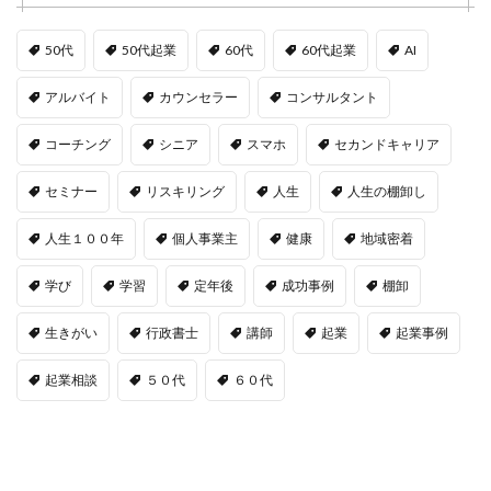
50代
50代起業
60代
60代起業
AI
アルバイト
カウンセラー
コンサルタント
コーチング
シニア
スマホ
セカンドキャリア
セミナー
リスキリング
人生
人生の棚卸し
人生１００年
個人事業主
健康
地域密着
学び
学習
定年後
成功事例
棚卸
生きがい
行政書士
講師
起業
起業事例
起業相談
５０代
６０代