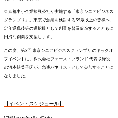
行政書士
講師
東京都中小企業振興公社が実施する「東京シニアビジネス
起業
起業事例
グランプリ」。東京で創業を検討する55歳以上の皆様へ、
定年退職後等の選択肢として創業を普及促進するとともに
起業相談
５０代
円滑な創業を支援します。
６０代
この度、
第3回 東京シニアビジネスグランプリ のキックオ
フイベントに、株式会社ファーストブランド 代表取締役
検索
の河本扶美子氏が、急遽パネリストとして参加することに
なりました。
【イベントスケジュール】
[日程] 2022年8月20日(土)