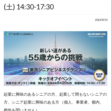
AI
アルバイト
(土) 14:30-17:30
カウンセラー
コンサルタント
2022/8/10
コーチング
シニア
スマホ
セカンドキャリア
セミナー
リスキリング
人生
人生の棚卸し
人生１００年
個人事業主
健康
地域密着
学び
学習
起業に興味のあるシニアの方、起業して間もないシニアの
定年後
成功事例
方、シニア起業に興味のある方 （個人、事業者、都内、
棚卸
生きがい
都外を問いません）