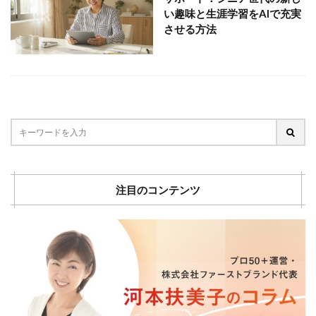
AI
アルバイト
い趣味と生涯学習をAIで充実
させる方法
カウンセラー
コンサルタント
コーチング
シニア
スマホ
セカンドキャリア
セミナー
リスキリング
人生
人生の棚卸し
人生１００年
個人事業主
注目のコンテンツ
健康
地域密着
学び
学習
定年後
成功事例
棚卸
生きがい