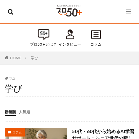
カテゴリー
すべてのカテゴリ
プロ50＋とは？
インタビュー
コラム
Default
学び
HOME
お知らせ
インタビュー
コラム
TAG
学び
セミナー・イベント
タグ
新着順
人気順
50代
50代起業
60代
60代起業
50代・60代から始めるAI学習
コラム
サポート：シニア世代の新し