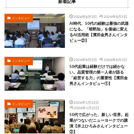
新着記事
2026年8月3日
2026年8月3日
インタビュー
AI時代、50代の経験は最強の武器
になる。「暗黙知」を価値に変え
るAI活用術【濱田金男さんインタ
ビュー②】
2026年8月3日
2026年8月3日
インタビュー
50代起業は経験だけでは続かな
い。品質管理の第一人者が語る
「経営する力」の重要性【濱田金
男さんインタビュー①】
2026年1月22日
インタビュー
2026年1月22日
50代で広がった、新しい世界。起
業がつないだニューヨークでの講
演【井上ひろみさんインタビュー
②】