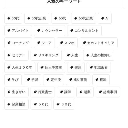
人気のキーワード
50代
50代起業
60代
60代起業
AI
アルバイト
カウンセラー
コンサルタント
コーチング
シニア
スマホ
セカンドキャリア
セミナー
リスキリング
人生
人生の棚卸し
人生１００年
個人事業主
健康
地域密着
学び
学習
定年後
成功事例
棚卸
生きがい
行政書士
講師
起業
起業事例
起業相談
５０代
６０代