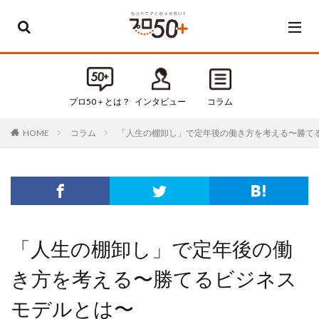
カテゴリー
すべてのカテゴリ
プロ50＋とは？
インタビュー
コラム
Default
コラム
「人生の棚卸し」で定年後の働き方を考える〜勝て
HOME
お知らせ
インタビュー
コラム
セミナー・イベント
タグ
「人生の棚卸し」で定年後の働
50代
50代起業
き方を考える〜勝てるビジネス
60代
60代起業
モデルとは〜