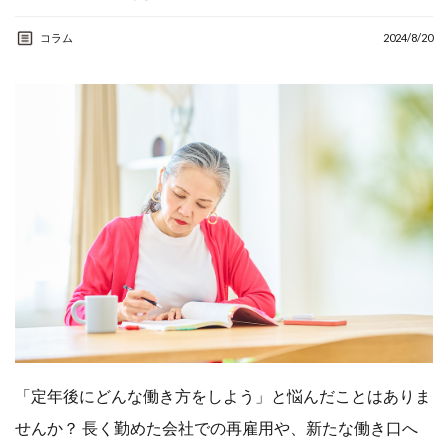
AI
アルバイト
コラム
2024/8/20
カウンセラー
コンサルタント
コーチング
シニア
スマホ
セカンドキャリア
セミナー
リスキリング
人生
人生の棚卸し
人生１００年
個人事業主
健康
地域密着
学び
学習
定年後
成功事例
「定年後にどんな働き方をしよう」と悩んだことはありま
せんか？ 長く勤めた会社での再雇用や、新たな働き口へ
棚卸
生きがい