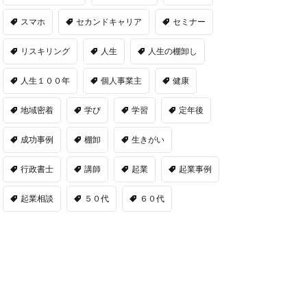
スマホ
セカンドキャリア
セミナー
リスキリング
人生
人生の棚卸し
人生１００年
個人事業主
健康
地域密着
学び
学習
定年後
成功事例
棚卸
生きがい
行政書士
講師
起業
起業事例
起業相談
５０代
６０代