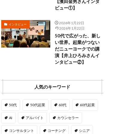
【濱田金男さんインタ
ビュー①】
2026年1月22日
インタビュー
2026年1月22日
50代で広がった、新し
い世界。起業がつない
だニューヨークでの講
演【井上ひろみさんイ
ンタビュー②】
人気のキーワード
50代
50代起業
60代
60代起業
AI
アルバイト
カウンセラー
コンサルタント
コーチング
シニア