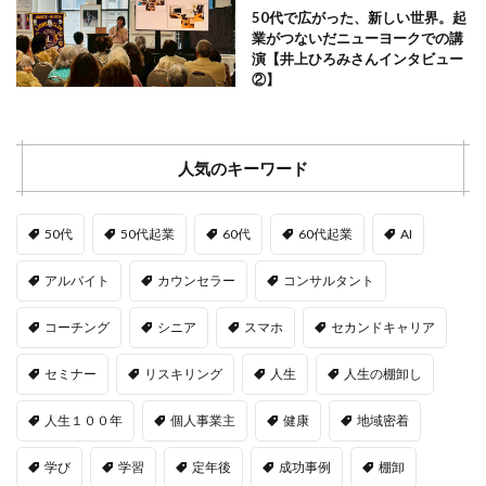
50代で広がった、新しい世界。起
業がつないだニューヨークでの講
演【井上ひろみさんインタビュー
②】
人気のキーワード
50代
50代起業
60代
60代起業
AI
アルバイト
カウンセラー
コンサルタント
コーチング
シニア
スマホ
セカンドキャリア
セミナー
リスキリング
人生
人生の棚卸し
人生１００年
個人事業主
健康
地域密着
学び
学習
定年後
成功事例
棚卸