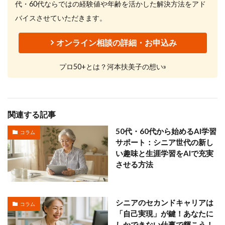
代・60代ならではの経験値や年齢を活かした解決方法をアド
バイスさせていただきます。
オンライン相談の詳細・お申込み
プロ50+とは？河本扶美子の想い»
関連する記事
50代・60代から始めるAI学習
コラム
サポート：シニア世代の新し
い趣味と生涯学習をAIで充実
させる方法
シニアのセカンドキャリアは
コラム
「自己実現」が鍵！あなたに
しかできない仕事で輝こう！