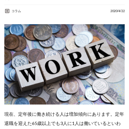
AI
アルバイト
コラム
2020/4/22
カウンセラー
コンサルタント
コーチング
シニア
スマホ
セカンドキャリア
セミナー
リスキリング
人生
人生の棚卸し
人生１００年
個人事業主
健康
地域密着
学び
学習
定年後
成功事例
現在、定年後に働き続ける人は増加傾向にあります。定年
退職を迎えた65歳以上でも3人に1人は働いているといわ
棚卸
生きがい