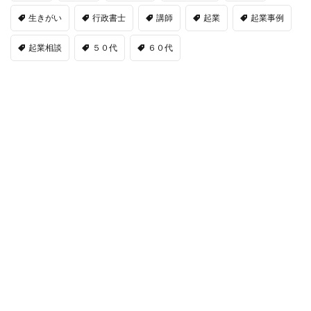
生きがい
行政書士
講師
起業
起業事例
起業相談
５０代
６０代