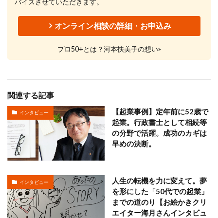
バイスさせていただきます。
オンライン相談の詳細・お申込み
プロ50+とは？河本扶美子の想い»
関連する記事
【起業事例】定年前に52歳で
インタビュー
起業。行政書士として相続等
の分野で活躍。成功のカギは
早めの決断。
人生の転機を力に変えて。夢
インタビュー
を形にした「50代での起業」
までの道のり【お絵かきクリ
エイター海月さんインタビュ