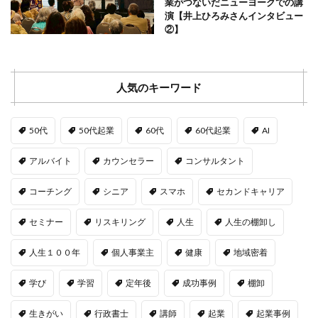
業がつないだニューヨークでの講
演【井上ひろみさんインタビュー
②】
人気のキーワード
50代
50代起業
60代
60代起業
AI
アルバイト
カウンセラー
コンサルタント
コーチング
シニア
スマホ
セカンドキャリア
セミナー
リスキリング
人生
人生の棚卸し
人生１００年
個人事業主
健康
地域密着
学び
学習
定年後
成功事例
棚卸
生きがい
行政書士
講師
起業
起業事例