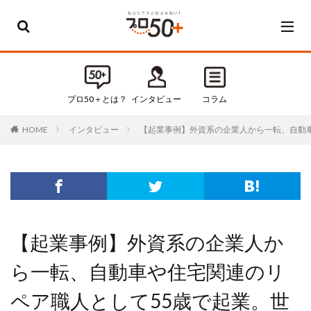
カテゴリー
すべてのカテゴリ
プロ50＋とは？
インタビュー
コラム
Default
インタビュー
【起業事例】外資系の企業人から一転、自動
HOME
お知らせ
インタビュー
コラム
セミナー・イベント
タグ
【起業事例】外資系の企業人か
50代
50代起業
ら一転、自動車や住宅関連のリ
60代
60代起業
ペア職人として55歳で起業。世