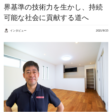
AI
アルバイト
界基準の技術力を生かし、持続
カウンセラー
コンサルタント
可能な社会に貢献する道へ
コーチング
シニア
インタビュー
2021/8/25
スマホ
セカンドキャリア
セミナー
リスキリング
人生
人生の棚卸し
人生１００年
個人事業主
健康
地域密着
学び
学習
定年後
成功事例
棚卸
生きがい