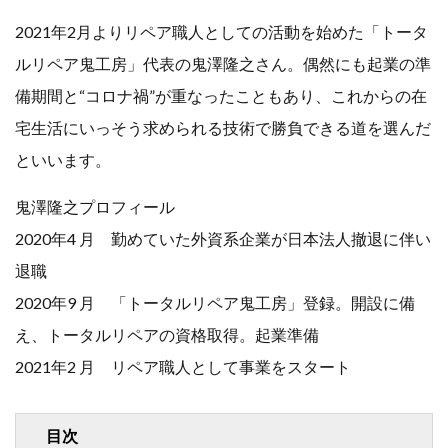
行政書士
講師
2021年2月よりリペア職人としての活動を始めた「トータ
ルリペア鬼工房」代表の鬼澤隆之さん。偶然にも起業の準
起業
起業事例
備期間と“コロナ禍”が重なったこともあり、これからの在
起業相談
５０代
宅生活にいっそう求められる技術で勝負できる道を選んだ
６０代
といいます。
鬼澤隆之プロフィール
検索
2020年4 月 勤めていた外資系企業が日本法人撤退に伴い
退職
2020年9 月 「トータルリペア鬼工房」登録。開設に備
え、トータルリペアの資格取得。起業準備
2021年2 月 リペア職人として事業をスタート
目次