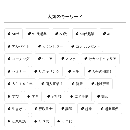
人気のキーワード
50代
50代起業
60代
60代起業
AI
アルバイト
カウンセラー
コンサルタント
コーチング
シニア
スマホ
セカンドキャリア
セミナー
リスキリング
人生
人生の棚卸し
人生１００年
個人事業主
健康
地域密着
学び
学習
定年後
成功事例
棚卸
生きがい
行政書士
講師
起業
起業事例
起業相談
５０代
６０代