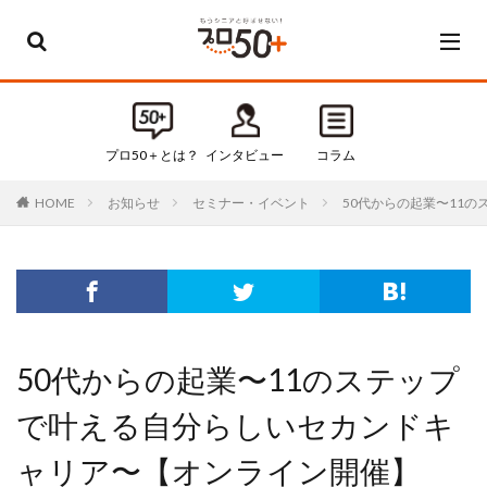
カテゴリー
すべてのカテゴリ
プロ50＋とは？
インタビュー
コラム
Default
お知らせ
セミナー・イベント
50代からの起業〜11
HOME
お知らせ
インタビュー
コラム
セミナー・イベント
タグ
50代からの起業〜11のステップ
50代
50代起業
で叶える自分らしいセカンドキ
60代
60代起業
ャリア〜【オンライン開催】