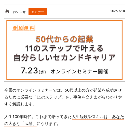
AI
アルバイト
2025/7/18
お知らせ
セミナー
カウンセラー
コンサルタント
コーチング
シニア
スマホ
セカンドキャリア
セミナー
リスキリング
人生
人生の棚卸し
人生１００年
個人事業主
健康
地域密着
今回のオンラインセミナーでは、50代以上の方が起業を成功させ
るために必要な「11のステップ」を、事例を交えまがらわかりや
学び
学習
すく解説します。
定年後
成功事例
人生100年時代。これまで培ってきた
人生経験やスキルは、あなた
の大きな「武器」
になります。
棚卸
生きがい