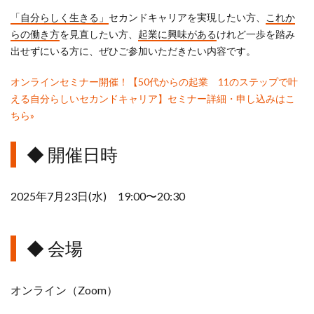
行政書士
講師
「自分らしく生きる」
セカンドキャリアを実現したい方、
これか
らの働き方
を見直したい方、
起業に興味がある
けれど一歩を踏み
起業
起業事例
出せずにいる方に、ぜひご参加いただきたい内容です。
起業相談
５０代
オンラインセミナー開催！【50代からの起業 11のステップで叶
える自分らしいセカンドキャリア】セミナー詳細・申し込みはこ
６０代
ちら»
◆ 開催日時
検索
2025年7月23日(水) 19:00〜20:30
◆ 会場
オンライン（Zoom）