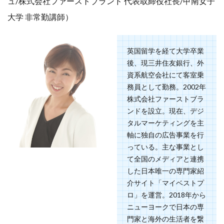
ュ/株式会社ファーストブランド 代表取締役社長/甲南女子
大学 非常勤講師）
英国留学を経て大学卒業
後、現三井住友銀行、外
資系航空会社にて客室乗
務員として勤務。2002年
株式会社ファーストブラ
ンドを設立。現在、デジ
タルマーケティングを主
軸に独自の広告事業を行
っている。主な事業とし
て全国のメディアと連携
した日本唯一の専門家紹
介サイト「マイベストプ
ロ」を運営。2018年から
ニューヨークで日本の専
門家と海外の生活者を繋