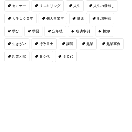
セミナー
リスキリング
人生
人生の棚卸し
人生１００年
個人事業主
健康
地域密着
学び
学習
定年後
成功事例
棚卸
生きがい
行政書士
講師
起業
起業事例
起業相談
５０代
６０代