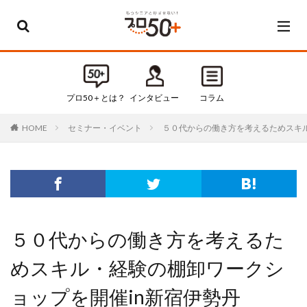
カテゴリー
すべてのカテゴリ
プロ50＋とは？
インタビュー
コラム
Default
セミナー・イベント
５０代からの働き方を考えるためスキル
HOME
お知らせ
インタビュー
コラム
セミナー・イベント
タグ
５０代からの働き方を考えるた
50代
50代起業
めスキル・経験の棚卸ワークシ
60代
60代起業
ョップを開催in新宿伊勢丹