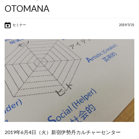
AI
アルバイト
OTOMANA
カウンセラー
コンサルタント
セミナー
2019/5/31
コーチング
シニア
スマホ
セカンドキャリア
セミナー
リスキリング
人生
人生の棚卸し
人生１００年
個人事業主
健康
地域密着
学び
学習
定年後
成功事例
2019年6月4日（火）新宿伊勢丹カルチャーセンター
棚卸
生きがい