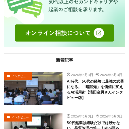
新着記事
2026年8月3日
2026年8月3日
インタビュー
AI時代、50代の経験は最強の武器
になる。「暗黙知」を価値に変え
るAI活用術【濱田金男さんインタ
ビュー②】
2026年8月3日
2026年8月3日
インタビュー
50代起業は経験だけでは続かな
い。品質管理の第一人者が語る