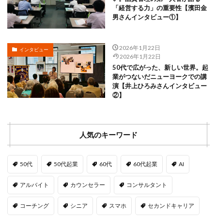
「経営する力」の重要性【濱田金
男さんインタビュー①】
2026年1月22日
インタビュー
2026年1月22日
50代で広がった、新しい世界。起
業がつないだニューヨークでの講
演【井上ひろみさんインタビュー
②】
人気のキーワード
50代
50代起業
60代
60代起業
AI
アルバイト
カウンセラー
コンサルタント
コーチング
シニア
スマホ
セカンドキャリア