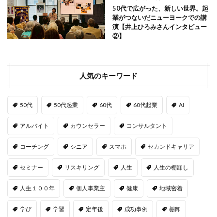
50代で広がった、新しい世界。起
業がつないだニューヨークでの講
演【井上ひろみさんインタビュー
②】
人気のキーワード
50代
50代起業
60代
60代起業
AI
アルバイト
カウンセラー
コンサルタント
コーチング
シニア
スマホ
セカンドキャリア
セミナー
リスキリング
人生
人生の棚卸し
人生１００年
個人事業主
健康
地域密着
学び
学習
定年後
成功事例
棚卸