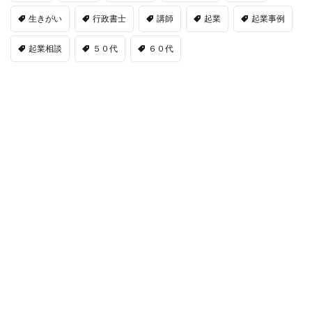
生きがい
行政書士
講師
起業
起業事例
起業相談
５０代
６０代