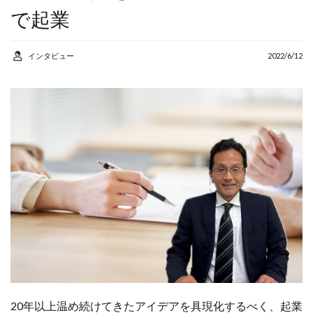
AI
アルバイト
で起業
カウンセラー
コンサルタント
インタビュー
2022/6/12
コーチング
シニア
スマホ
セカンドキャリア
セミナー
リスキリング
人生
人生の棚卸し
人生１００年
個人事業主
健康
地域密着
学び
学習
定年後
成功事例
棚卸
生きがい
20年以上温め続けてきたアイデアを具現化するべく、起業