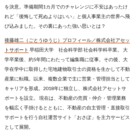
を決意。準備期間1カ月でのチャレンジに不安はあったけ
行政書士
講師
れど「後悔して死ぬよりはいい」と個人事業主の世界へ飛
起業
起業事例
び込みました。その裏にあった強い思いとは？
起業相談
５０代
後藤雄二（ごとうゆうじ）プロフィール／株式会社アセッ
６０代
トサポート
早稲田大学 社会科学部 社会科学科卒業。 大
学卒業後、約5年間にわたって編集職に従事。その後、大
学在学中に取得した宅地建物取引士の資格を生かして不動
検索
産業に転職。以来、複数企業で主に営業・管理担当として
キャリアを形成。2018年に独立し、株式会社アセットサ
ポートを設立。 現在は、不動産の売買・仲介・管理業務
を幅広く手掛けるとともに、不動産の自主管理・直接取引
サポートを行う自社運営サイト「おさぽ」を主力サービス
として展開。