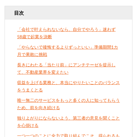
目次
「会社で叶えられないなら、自分でやろう」迷わず
58歳で起業を決断
「やらないで後悔するよりずっといい」準備期間1カ
月で果敢に挑戦
長きにわたる「当たり前」にアンチテーゼを提示し
て、不動産業界を変えたい
収益を上げる業務と、本当にやりたいことのバランス
をうまくとる
唯一無二のサービスをもっと多くの人に知ってもらう
ため、前を向き続ける
独りよがりにならないよう、第三者の意見を聞くこと
を心掛ける
一つ一つのことに全力で取り組んでこそ、得られるも