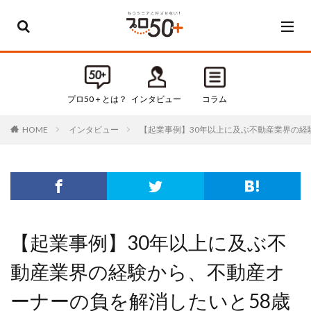
カテゴリー
すべてのカテゴリ
プロ50＋とは？
インタビュー
コラム
Default
インタビュー
【起業事例】30年以上に及ぶ不動産業界の経
HOME
お知らせ
インタビュー
コラム
セミナー・イベント
タグ
【起業事例】30年以上に及ぶ不
50代
50代起業
動産業界の経験から、不動産オ
60代
60代起業
ーナーの負を解消したいと58歳