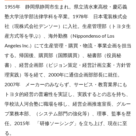
1955年 静岡県静岡市生まれ。県立清水東高校・慶応義
行政書士
講師
塾大学法学部法律学科を卒業。1978年 日本電装株式会
起業
起業事例
社（現株式会社デンソー）に入社。生産管理部（トヨタ生
起業相談
５０代
産方式等を学ぶ）、海外勤務（Nippondenso of Los
Angeles Inc.）にて生産管理・購買・物流・事業企画を担当
６０代
する。帰国後、購買部（国際購買）、秘書部（役員秘
書）、経営企画部（ビジョン策定・経営計画立案・方針管
検索
理実践）等を経て、2000年に通信企画部部長に就任。
2007年 メーカーのみならず、サービス・教育業界にも
トヨタ的経営の普遍性を実証し、実践するとの志を持ち、
学校法人河合塾に職場を移し、経営企画推進室長、グルー
プ業務本部、（システム部門の強化等）、理事、監事を歴
任。2015年 「研修ソーシング」を立ち上げ、現在に至
る。