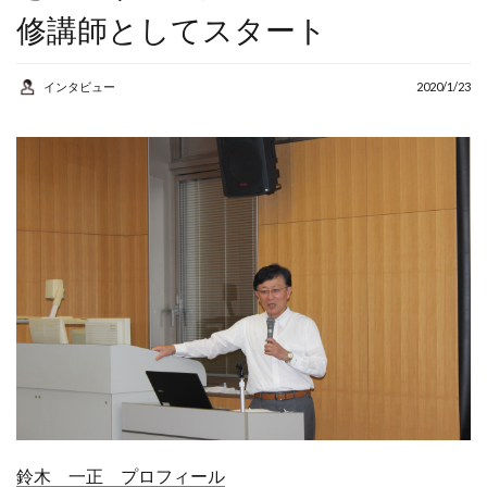
AI
アルバイト
修講師としてスタート
カウンセラー
コンサルタント
インタビュー
2020/1/23
コーチング
シニア
スマホ
セカンドキャリア
セミナー
リスキリング
人生
人生の棚卸し
人生１００年
個人事業主
健康
地域密着
学び
学習
定年後
成功事例
棚卸
生きがい
鈴木 一正 プロフィール