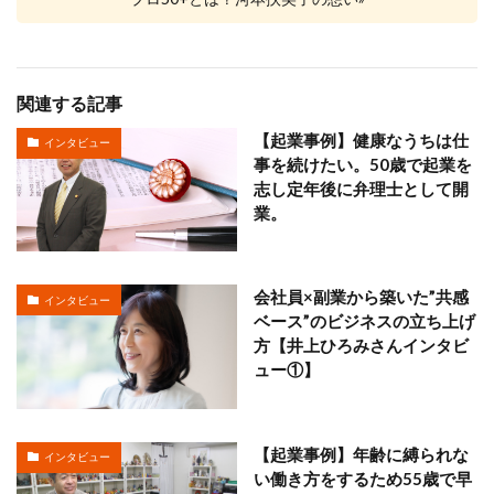
関連する記事
【起業事例】健康なうちは仕
インタビュー
事を続けたい。50歳で起業を
志し定年後に弁理士として開
業。
会社員×副業から築いた”共感
インタビュー
ベース”のビジネスの立ち上げ
方【井上ひろみさんインタビ
ュー①】
【起業事例】年齢に縛られな
インタビュー
い働き方をするため55歳で早