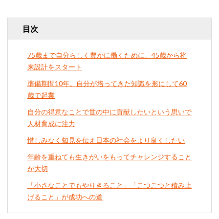
目次
75歳まで自分らしく豊かに働くために、45歳から将
来設計をスタート
準備期間10年。自分が培ってきた知識を形にして60
歳で起業
自分の得意なことで世の中に貢献したいという思いで
人材育成に注力
惜しみなく知見を伝え日本の社会をより良くしたい
年齢を重ねても生きがいをもってチャレンジすること
が大切
「小さなことでもやりきること」「こつこつと積み上
げること」が成功への道