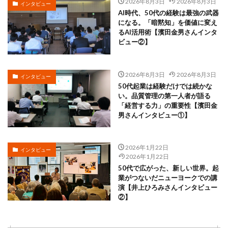
2026年8月3日
2026年8月3日
インタビュー
AI時代、50代の経験は最強の武器
になる。「暗黙知」を価値に変え
るAI活用術【濱田金男さんインタ
ビュー②】
2026年8月3日
2026年8月3日
インタビュー
50代起業は経験だけでは続かな
い。品質管理の第一人者が語る
「経営する力」の重要性【濱田金
男さんインタビュー①】
2026年1月22日
インタビュー
2026年1月22日
50代で広がった、新しい世界。起
業がつないだニューヨークでの講
演【井上ひろみさんインタビュー
②】