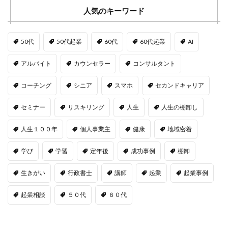
人気のキーワード
50代
50代起業
60代
60代起業
AI
アルバイト
カウンセラー
コンサルタント
コーチング
シニア
スマホ
セカンドキャリア
セミナー
リスキリング
人生
人生の棚卸し
人生１００年
個人事業主
健康
地域密着
学び
学習
定年後
成功事例
棚卸
生きがい
行政書士
講師
起業
起業事例
起業相談
５０代
６０代