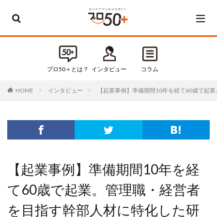
カテゴリー
すべてのカテゴリ
プロ50＋とは？
インタビュー
コラム
Default
インタビュー
【起業事例】準備期間10年を経て60歳で起
HOME
お知らせ
インタビュー
コラム
セミナー・イベント
タグ
【起業事例】準備期間10年を経
50代
50代起業
て60歳で起業。管理職・経営者
60代
60代起業
を目指す幹部人材に特化した研